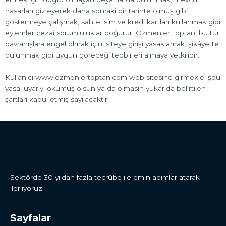
hasarları gizleyerek daha sonraki bir tarihte olmuş gibi
göstermeye çalışmak, sahte isim ve kredi kartları kullanmak gibi
eylemler cezai sorumluluklar doğurur. Özmenler Toptan, bu tür
davranışlara engel olmak için, siteye girişi yasaklamak, şikâyette
bulunmak gibi uygun göreceği tedbirleri almaya yetkilidir.
Kullanıcı www.ozmenlertoptan.com web sitesine girmekle işbu
yasal uyarıyı okumuş olsun ya da olmasın yukarıda belirtilen
şartları kabul etmiş sayılacaktır.
Sektörde 30 yıldan fazla tecrübe ile emin adımlar atarak
ilerliyoruz.
Sayfalar