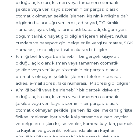
olduğu açık olan; kısmen veya tamamen otomatik
şekilde veya veri kayıt sisteminin bir parçası olarak
otomatik olmayan şekilde işlenen; kişinin kimliğine dair
bilgilerin bulunduğu verilerdir; ad-soyad, T.C.Kimlik
numarası, uyruk bilgisi, anne adı-baba adı, doğum yeri,
doğum tarihi, cinsiyet gibi bilgileri içeren ehliyet, nüfus
cüzdanı ve pasaport gibi belgeler ile vergi numarası, SGK
numarası, imza bilgisi, taşıt plakası v.b. bilgiler
Kimliği belirli veya belirlenebilir bir gerçek kişiye ait
olduğu açık olan; kısmen veya tamamen otomatik
şekilde veya veri kayıt sisteminin bir parçası olarak
otomatik olmayan şekilde işlenen; telefon numarası,
adres, e-mail adresi, faks numarası, IP adresi gibi bilgiler
Kimliği belirli veya belirlenebilir bir gerçek kişiye ait
olduğu açık olan; kısmen veya tamamen otomatik
şekilde veya veri kayıt sisteminin bir parçası olarak
otomatik olmayan şekilde işlenen; fiziksel mekana girişte,
fiziksel mekanın içerisinde kalış sırasında alınan kayıtlar
ve belgelere ilişkin kişisel veriler; kamera kayıtları, parmak
izi kayıtları ve güvenlik noktasında alınan kayıtlar
Kimliği belirli veya belirlenebilir bir gerçek kişiye ait