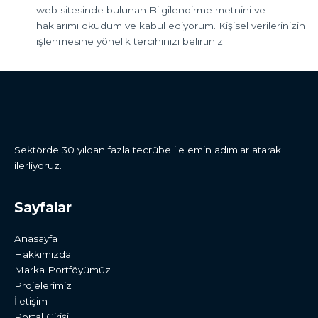
web sitesinde bulunan Bilgilendirme metnini ve
haklarımı okudum ve kabul ediyorum. Kişisel verilerinizin
işlenmesine yönelik tercihinizi belirtiniz.
Sektörde 30 yıldan fazla tecrübe ile emin adımlar atarak
ilerliyoruz.
Sayfalar
Anasayfa
Hakkımızda
Marka Portföyümüz
Projelerimiz
İletişim
Portal Girişi