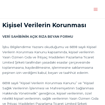
İçeriğe
Main
atla
Men
Kişisel Verilerin Korunması
VERİ SAHİBİNİN AÇIK RIZA BEYAN FORMU
İşbu Bilgilendirme Yazısını okuduğumu ve 6698 sayılı Kişisel
Verilerin Korunması Kanunu kapsamında, kişisel verilerinin
Yasin Özmen Gıda ve İhtiyaç Maddeleri Pazarlama Ticaret
Limited Şirketi tarafından yasadaki esaslar çerçevesinde
toplanmasına, kaydedilmesine, işlenmesine saklanmasına
peşinen izin verdiğimi kabul, beyan ve taahhüt ederim.
6698 sayılı “Kişisel Verilerin Korunması Kanunu” ve “Kişisel
Sağlık Verilerinin İşlenmesi ve Mahremiyetinin Sağlanması
Hakkında Yönetmelik” gereğince, kişisel verilerimin, özel
nitelikli kişisel verilerimin, sağlık verilerimin Yasin Özmen Gıda
ve İhtiyaç Maddeleri Pazarlama Ticaret Limited Şirketi