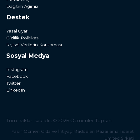
Dağıtım Ağımız
Destek
Yasal Uyarı
Gizlilik Politikası
Kişisel Verilerin Korunması
Sosyal Medya
Instagram
Facebook
Twitter
LinkedIn
Tüm hakları saklıdır. © 2026 Özmenler Toptan
Yasin Özmen Gıda ve İhtiyaç Maddeleri Pazarlama Ticaret
Limited Şirketi