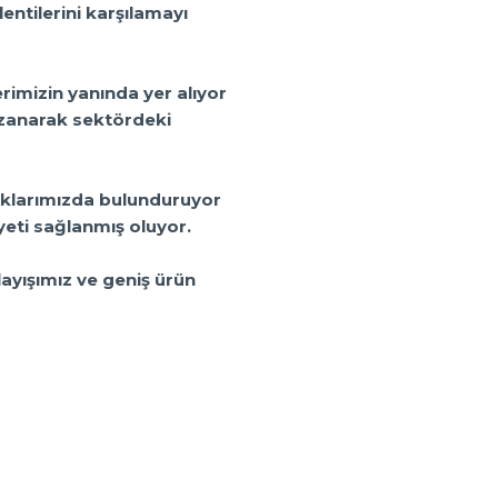
entilerini karşılamayı
rimizin yanında yer alıyor
azanarak sektördeki
toklarımızda bulunduruyor
yeti sağlanmış oluyor.
layışımız ve geniş ürün