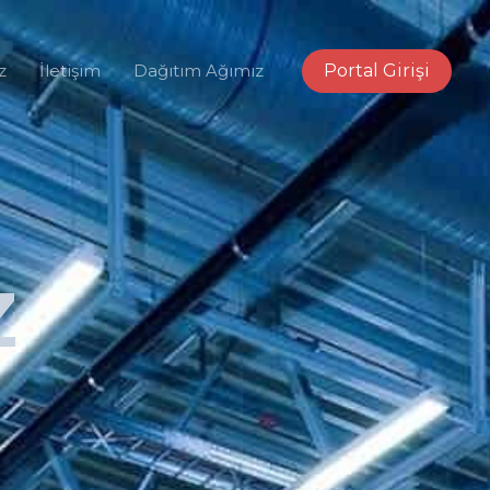
z
İletişim
Dağıtım Ağımız
Portal Girişi
Z