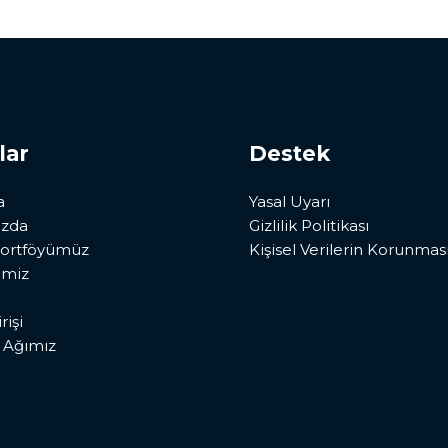
lar
Destek
a
Yasal Uyarı
ızda
Gizlilik Politikası
ortföyümüz
Kişisel Verilerin Korunmas
imiz
rişi
 Ağımız